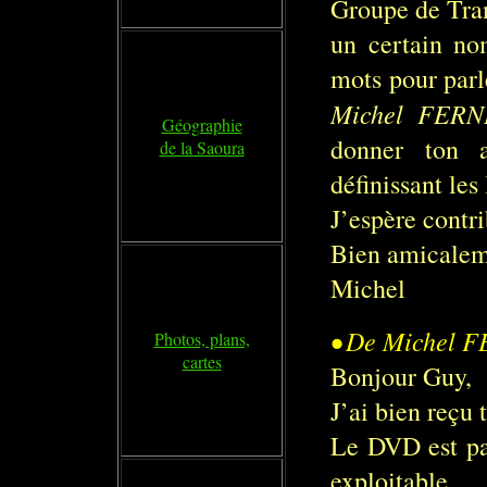
Groupe de Tran
un certain no
mots pour parl
Michel FERN
Géographie
donner ton a
de la Saoura
définissant les 
J’espère contri
Bien amicalem
Michel
•
De Michel F
Photos, plans,
cartes
Bonjour Guy,
J’ai bien reçu 
Le DVD est par
exploitable.