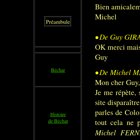
Bien amicalem
Michel
Préambule
•
De Guy GIRA
OK merci mais, 
Guy
Béchar
•
De Michel M
Mon cher Guy,
Je me répète, 
site disparaîtr
parles de Col
Histoire
tout cela ne p
de Béchar
Michel FERN