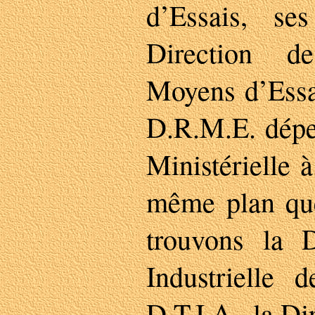
d’Essais, se
Direction d
Moyens d’Essa
D.R.M.E. dépe
Ministérielle 
même plan qu
trouvons la D
Industrielle 
D.T.I.A., la Di