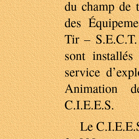
du champ de ti
des Équipem
Tir – S.E.C.T.
sont installé
service d’expl
Animation d
C.I.E.E.S.
Le C.I.E.E.S