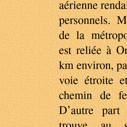
aérienne rendai
personnels. M
de la métrop
est reliée à O
km environ, pa
voie étroite 
chemin de fe
D’autre part
trouve au s