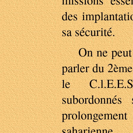
des implantati
sa sécurité.
On ne peut do
parler du 2
ème
le C.l.E.E.
subordonnés 
prolongemen
saharienne.