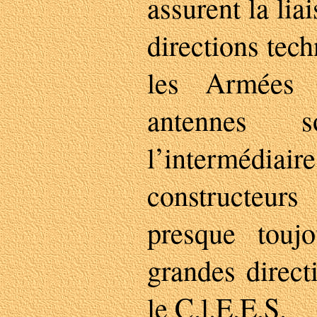
assurent la lia
directions tech
les Armées 
antennes 
l’intermédiair
constructeurs
presque touj
grandes direct
le C.l.E.E.S.