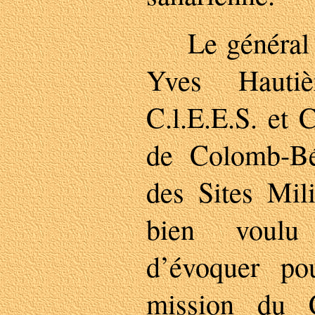
Le général d
Yves Hautiè
C.l.E.E.S. et
de Colomb-B
des Sites Mili
bien voulu
d’évoquer po
mission du C