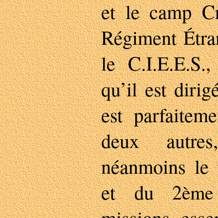
et le camp C
Régiment Étran
le C.I.E.E.S.
qu’il est diri
est parfaitem
deux autres
néanmoins le
et du 2
ème
missions essen