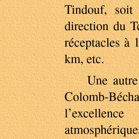
Tindouf, soit
direction du T
réceptacles à 
km, etc.
Une autre r
Colomb-Béchar 
l’excellenc
atmosphéri