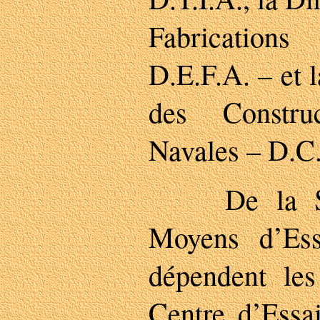
Fabricatio
D.E.F.A. – et 
des Constru
Navales – D.C
De la Sous
Moyens d’Es
dépendent le
Centre d’Essa