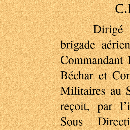
C.
Dirigé par
brigade aéri
Commandant l
Béchar et Co
Militaires au 
reçoit, par l’
Sous Direc