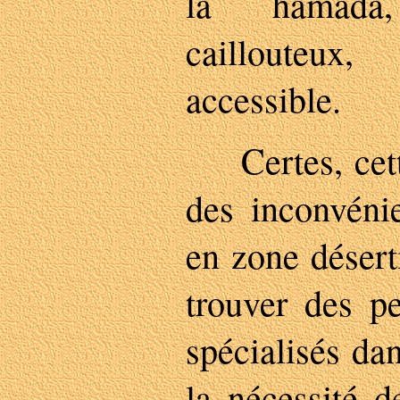
la hamada,
caillouteux
accessible.
Certes, cette
des inconvénie
en zone déserti
trouver des p
spécialisés dan
la nécessité d