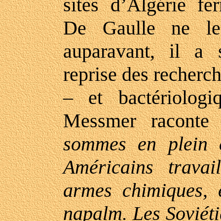
sites d’Algérie f
De Gaulle ne le
auparavant, il a 
reprise des recherc
– et bactériologi
Messmer racont
sommes en plein c
Américains travai
armes chimiques, 
napalm. Les Soviéti