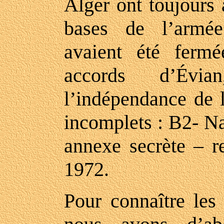
Alger ont toujours 
bases de l’armée
avaient été ferm
accords d’Évi
l’indépendance de l
incomplets : B2- Na
annexe secrète – r
1972.
Pour connaître les 