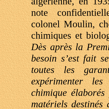
algérienne, en 19
note confidentie
colonel Moulin, c
chimiques et biolo
Dès après la Premi
besoin s’est fait s
toutes les garan
expérimenter le
chimique élaborés p
matériels destinés 