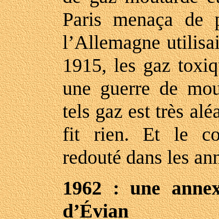
Paris menaça de p
l’Allemagne utilisa
1915, les gaz toxi
une guerre de mou
tels gaz est très al
fit rien. Et le co
redouté dans les ann
1962 : une annex
d’Évian