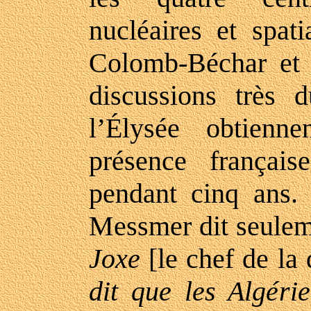
nucléaires et spat
Colomb-Béchar et
discussions très d
l’Élysée obtienn
présence français
pendant cinq ans.
Messmer dit seulem
Joxe
[le chef de la 
dit que les Algéri