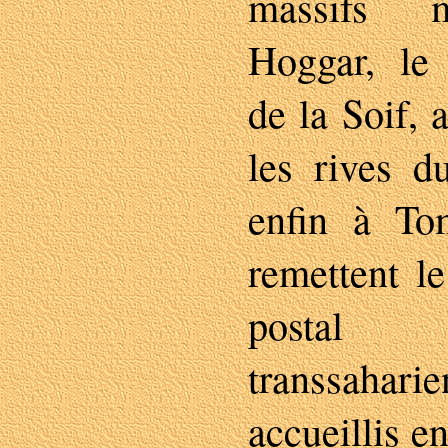
massifs 
Hoggar, le 
de la Soif, 
les rives d
enfin à To
remettent l
postal 
transsaharien
accueillis 