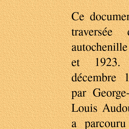
Ce document
traversée
autochenill
et 1923.
décembre 1
par George
Louis Audou
a parcour