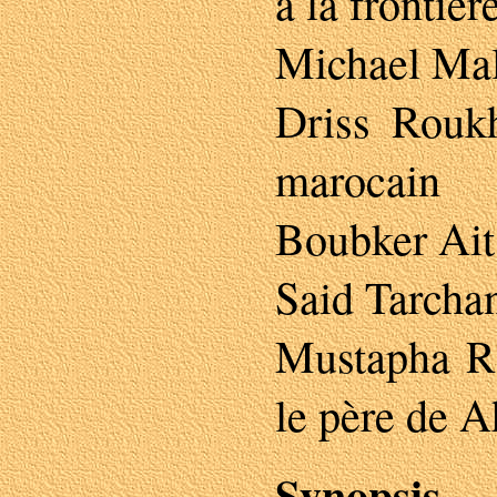
à la frontièr
Michael Mal
Driss Rouk
marocain
Boubker Ait
Said Tarcha
Mustapha Ra
le père de 
Synopsis