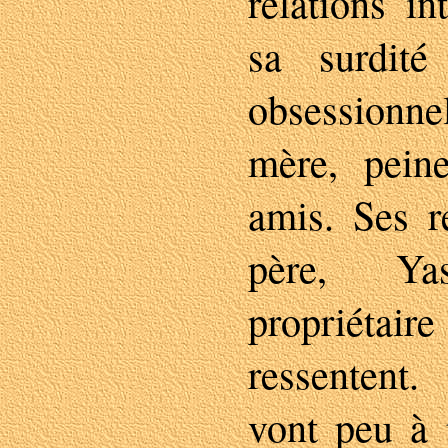
relations i
sa surdité
obsessionne
mère, pein
amis. Ses r
père, Yas
propriétair
ressentent
vont peu à 