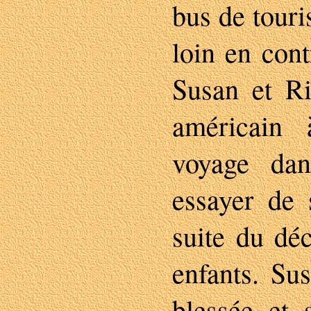
bus de touri
loin en con
Susan et Ri
américain
voyage da
essayer de 
suite du dé
enfants. Su
blessée et 