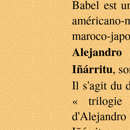
Babel est u
américano-m
maroco-japo
Alejand
Iñárritu
, so
Il s'agit du 
« trilogi
d'Alejan