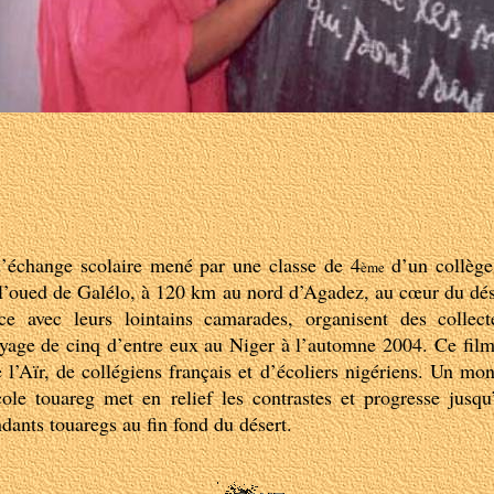
d’échange scolaire mené par une classe de 4
d’un collège
ème
’oued de Galélo, à 120 km au nord d’Agadez, au cœur du dése
ce avec leurs lointains camarades, organisent des collec
oyage de cinq d’entre eux au Niger à l’automne 2004. Ce film e
’Aïr, de collégiens français et d’écoliers nigériens. Un mon
école touareg met en relief les contrastes et progresse jusq
ndants touaregs au fin fond du désert.