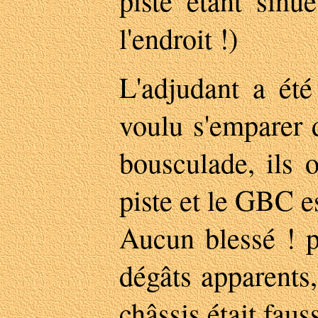
piste étant sinu
l'endroit !)
L'adjudant a été
voulu s'emparer 
bousculade, ils o
piste et le GBC es
Aucun blessé ! p
dégâts apparents
châssis était faus