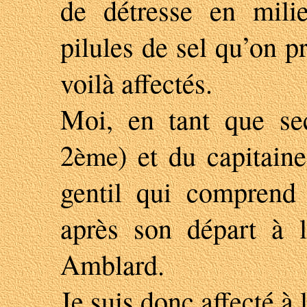
de détresse en milie
pilules de sel qu’on p
voilà affectés.
Moi, en tant que se
2
) et du capitai
ème
gentil qui comprend
après son départ à la
Amblard.
Je suis donc affecté à