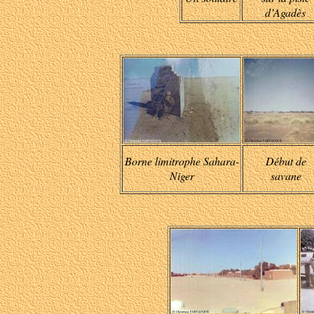
d’Agadès
Borne limitrophe Sahara-
Début de
Niger
savane