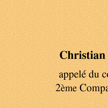
Christi
appelé du c
2
Compa
ème