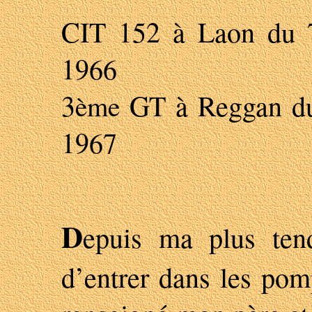
CIT 152 à Laon du 7
1966
3
GT à Reggan du
ème
1967
D
epuis ma plus ten
d’entrer dans les pom