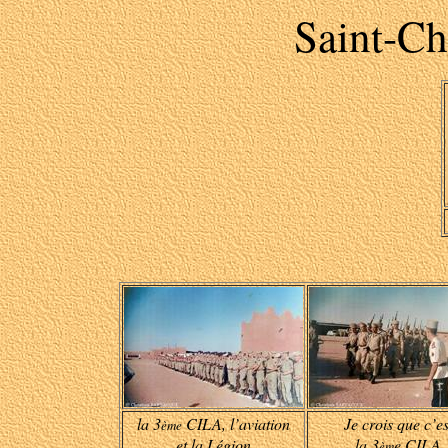
Saint-Ch
la 3
CILA, l’aviation
Je crois que c’es
ème
et la Légion
la 3
e CILA
èm