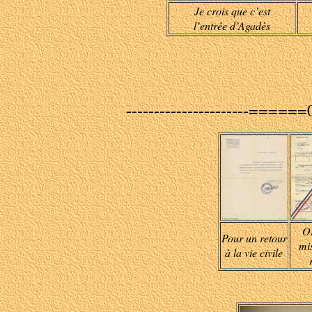
Je crois que c’est
l’entrée d’Agadès
----------------------=====
O
Pour un retour
mi
à la vie civile