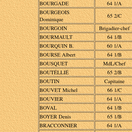
BOURGADE
64 1/A
BOURGEOIS
65 2/C
Dominique
BOURGOIN
Brigadier-chef
BOURMAULT
64 1/B
BOURQUIN B.
60 1/A
BOURSE Albert
64 1/B
BOUSQUET
MdL/Chef
BOUTÉLLIÉ
65 2/B
BOUTIN
Capitaine
BOUVET Michel
66 1/C
BOUVIER
64 1/A
BOVAL
64 1/B
BOYER Denis
65 1/B
BRACCONNIER
64 1/A