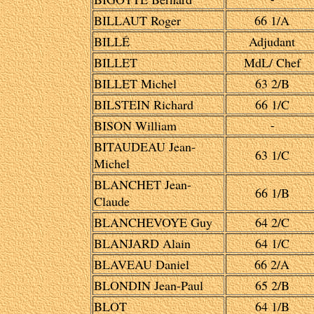
BILLAUT Roger
66 1/A
BILLÉ
Adjudant
BILLET
MdL/ Chef
BILLET Michel
63 2/B
BILSTEIN Richard
66 1/C
BISON William
-
BITAUDEAU Jean-
63 1/C
Michel
BLANCHET Jean-
66 1/B
Claude
BLANCHEVOYE Guy
64 2/C
BLANJARD Alain
64 1/C
BLAVEAU Daniel
66 2/A
BLONDIN Jean-Paul
65 2/B
BLOT
64 1/B