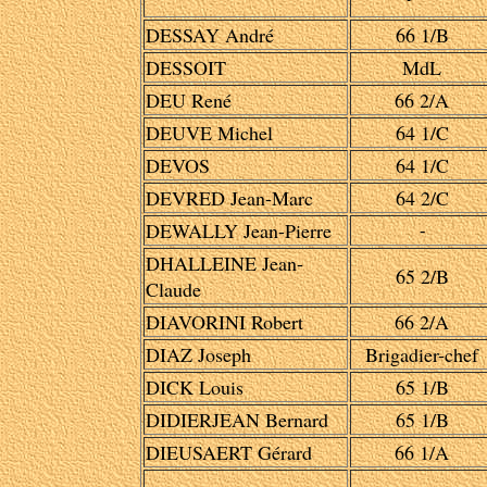
DESSAY André
66 1/B
DESSOIT
MdL
DEU René
66 2/A
DEUVE Michel
64 1/C
DEVOS
64 1/C
DEVRED Jean-Marc
64 2/C
DEWALLY Jean-Pierre
-
DHALLEINE Jean-
65 2/B
Claude
DIAVORINI Robert
66 2/A
DIAZ Joseph
Brigadier-chef
DICK Louis
65 1/B
DIDIERJEAN Bernard
65 1/B
DIEUSAERT Gérard
66 1/A