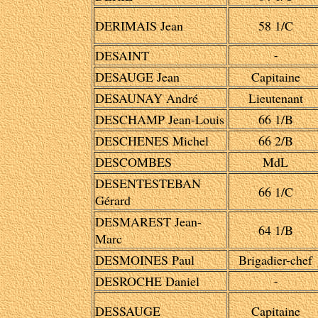
DERIMAIS Jean
58 1/C
DESAINT
-
DESAUGE Jean
Capitaine
DESAUNAY André
Lieutenant
DESCHAMP Jean-Louis
66 1/B
DESCHENES Michel
66 2/B
DESCOMBES
MdL
DESENTESTEBAN
66 1/C
Gérard
DESMAREST Jean-
64 1/B
Marc
DESMOINES Paul
Brigadier-chef
DESROCHE Daniel
-
DESSAUGE
Capitaine