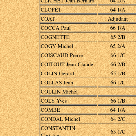
CLICHET Jean-Bernard
64 2/A
CLOPET
64 1/A
COAT
Adjudant
COCCA Paul
66 1/A
COGNETTE
65 2/B
COGY Michel
65 2/A
COISCAUD Pierre
66 1/C
COITOUT Jean-Claude
66 2/B
COLIN Gérard
65 1/B
COLLAS Jean
66 1/C
COLLIN Michel
-
COLY Yves
66 1/B
COMBE
64 1/A
CONDAL Michel
64 2/C
CONSTANTIN
63 1/C
Christian