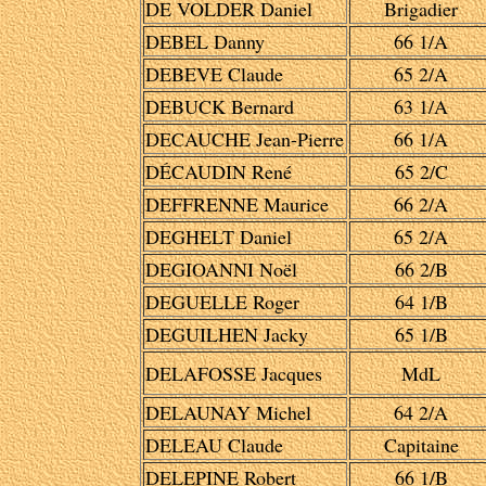
DE VOLDER Daniel
Brigadier
DEBEL Danny
66 1/A
DEBEVE Claude
65 2/A
DEBUCK Bernard
63 1/A
DECAUCHE Jean-Pierre
66 1/A
DÉCAUDIN René
65 2/C
DEFFRENNE Maurice
66 2/A
DEGHELT Daniel
65 2/A
DEGIOANNI Noël
66 2/B
DEGUELLE Roger
64 1/B
DEGUILHEN Jacky
65 1/B
DELAFOSSE Jacques
MdL
DELAUNAY Michel
64 2/A
DELEAU Claude
Capitaine
DELEPINE Robert
66 1/B