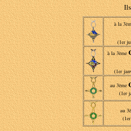
Il
à la 3
èm
(1
ju
er
à la 3
ème
(1
jan
er
au 3
ème
(1
j
er
au 3
(1
er