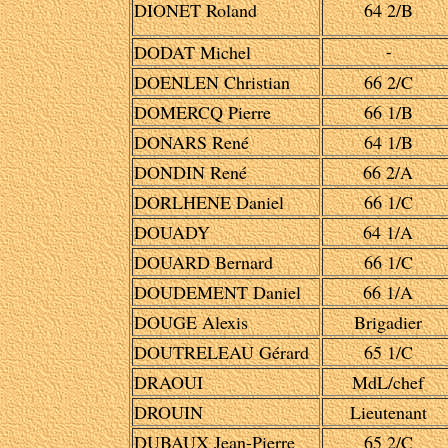
DIONET Roland
64 2/B
DODAT Michel
-
DOENLEN Christian
66 2/C
DOMERCQ Pierre
66 1/B
DONARS René
64 1/B
DONDIN René
66 2/A
DORLHENE Daniel
66 1/C
DOUADY
64 1/A
DOUARD Bernard
66 1/C
DOUDEMENT Daniel
66 1/A
DOUGE Alexis
Brigadier
DOUTRELEAU Gérard
65 1/C
DRAOUI
MdL/chef
DROUIN
Lieutenant
DUBAUX Jean-Pierre
65 2/C