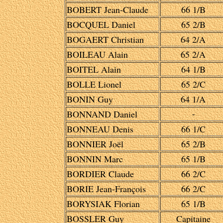
BOBERT Jean-Claude
66 1/B
BOCQUEL Daniel
65 2/B
BOGAERT Christian
64 2/A
BOILEAU Alain
65 2/A
BOITEL Alain
64 1/B
BOLLE Lionel
65 2/C
BONIN Guy
64 1/A
BONNAND Daniel
-
BONNEAU Denis
66 1/C
BONNIER Joël
65 2/B
BONNIN Marc
65 1/B
BORDIER Claude
66 2/C
BORIE Jean-François
66 2/C
BORYSIAK Florian
65 1/B
BOSSLER Guy
Capitaine