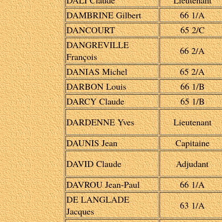
DALI Claude
Lieutenant
DAMBRINE Gilbert
66 1/A
DANCOURT
65 2/C
DANGREVILLE
66 2/A
François
DANIAS Michel
65 2/A
DARBON Louis
66 1/B
DARCY Claude
65 1/B
DARDENNE Yves
Lieutenant
DAUNIS Jean
Capitaine
DAVID Claude
Adjudant
DAVROU Jean-Paul
66 1/A
DE LANGLADE
63 1/A
Jacques