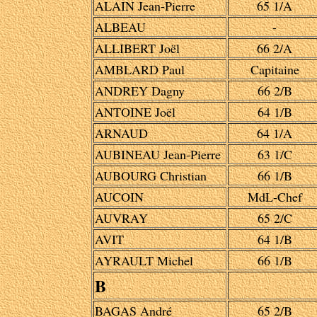
ALAIN Jean-Pierre
65 1/A
ALBEAU
-
ALLIBERT Joël
66 2/A
AMBLARD Paul
Capitaine
ANDREY Dagny
66 2/B
ANTOINE Joël
64 1/B
ARNAUD
64 1/A
AUBINEAU Jean-Pierre
63 1/C
AUBOURG Christian
66 1/B
AUCOIN
MdL-Chef
AUVRAY
65 2/C
AVIT
64 1/B
AYRAULT Michel
66 1/B
B
BAGAS André
65 2/B