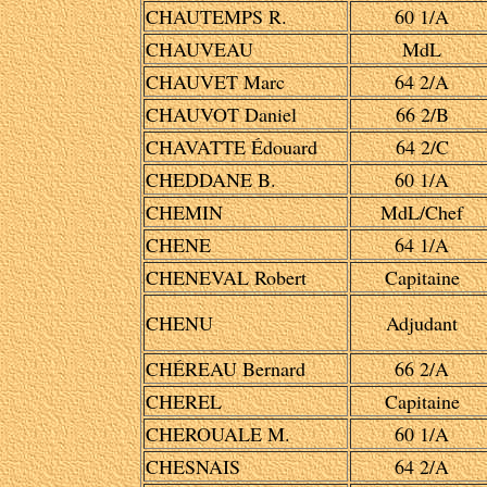
CHAUTEMPS R.
60 1/A
CHAUVEAU
MdL
CHAUVET Marc
64 2/A
CHAUVOT Daniel
66 2/B
CHAVATTE Édouard
64 2/C
CHEDDANE B.
60 1/A
CHEMIN
MdL/Chef
CHENE
64 1/A
CHENEVAL Robert
Capitaine
CHENU
Adjudant
CHÉREAU Bernard
66 2/A
CHEREL
Capitaine
CHEROUALE M.
60 1/A
CHESNAIS
64 2/A