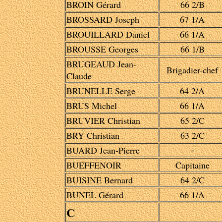
BROIN Gérard
66 2/B
BROSSARD Joseph
67 1/A
BROUILLARD Daniel
66 1/A
BROUSSE Georges
66 1/B
BRUGEAUD Jean-
Brigadier-chef
Claude
BRUNELLE Serge
64 2/A
BRUS Michel
66 1/A
BRUVIER Christian
65 2/C
BRY Christian
63 2/C
BUARD Jean-Pierre
-
BUEFFENOIR
Capitaine
BUISINE Bernard
64 2/C
BUNEL Gérard
66 1/A
C