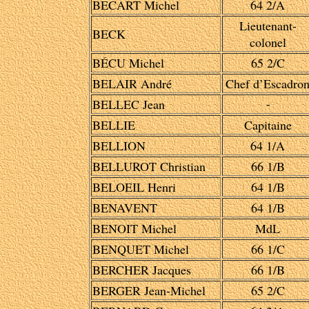
BECART Michel
64 2/A
Lieutenant-
BECK
colonel
BÉCU Michel
65 2/C
BELAIR André
Chef d’Escadro
BELLEC Jean
-
BELLIE
Capitaine
BELLION
64 1/A
BELLUROT Christian
66 1/B
BELOEIL Henri
64 1/B
BENAVENT
64 1/B
BENOIT Michel
MdL
BENQUET Michel
66 1/C
BERCHER Jacques
66 1/B
BERGER Jean-Michel
65 2/C