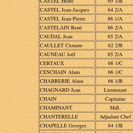
CASTEL Henri
65 1/B
CASTEL Jean-Jacques
64 2/A
CASTEL Jean-Pierre
66 1/A
CASTELAIN René
66 2/A
CAUDAL Jean
65 2/A
CAULLET Clotaire
62 2/B
CAUNEAU Joël
65 2/A
CERTAUX
66 1/C
CESCHAIN Alain
66 1/C
CHABRERIE Alain
66 1/B
CHAGNARD Jean
Lieutenant
CHAIN
Capitaine
CHAMINANT
MdL
CHANTERELLE
Adjudant Chef
CHAPELLE Georges
64 1/B