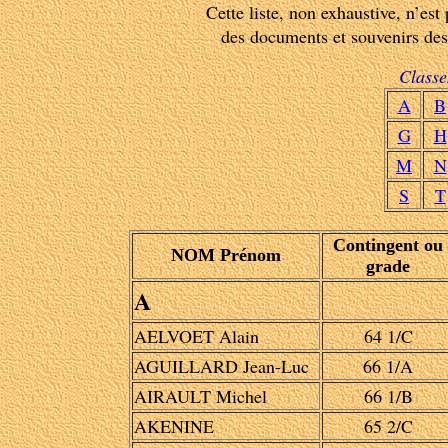
Cette liste, non exhaustive, n’est p
des documents et souvenirs des
Classe
A
B
G
H
M
N
S
T
Contingent ou
NOM Prénom
grade
A
AELVOET Alain
64 1/C
AGUILLARD Jean-Luc
66 1/A
AIRAULT Michel
66 1/B
AKENINE
65 2/C