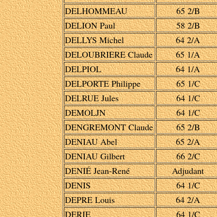
DELHOMMEAU
65 2/B
DELION Paul
58 2/B
DELLYS Michel
64 2/A
DELOUBRIERE Claude
65 1/A
DELPIOL
64 1/A
DELPORTE Philippe
65 1/C
DELRUE Jules
64 1/C
DEMOLJN
64 1/C
DENGREMONT Claude
65 2/B
DENIAU Abel
65 2/A
DENIAU Gilbert
66 2/C
DENIÉ Jean-René
Adjudant
DENIS
64 1/C
DEPRE Louis
64 2/A
DERIE
64 1/C