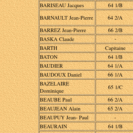
BARISEAU Jacques
64 1/B
BARNAULT Jean-Pierre
64 2/A
BARREZ Jean-Pierre
66 2/B
BASKA Claude
-
BARTH
Capitaine
BATON
64 1/B
BAUDIER
64 1/A
BAUDOUX Daniel
66 1/A
BAZELAIRE
65 1/C
Dominique
BEAUBE Paul
66 2/A
BEAUJEAN Alain
65 2/A
BEAUPUY Jean- Paul
-
BEAURAIN
64 1/B