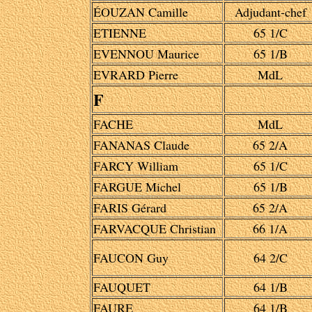
ÉOUZAN Camille
Adjudant-chef
ETIENNE
65 1/C
EVENNOU Maurice
65 1/B
EVRARD Pierre
MdL
F
FACHE
MdL
FANANAS Claude
65 2/A
FARCY William
65 1/C
FARGUE Michel
65 1/B
FARIS Gérard
65 2/A
FARVACQUE Christian
66 1/A
FAUCON Guy
64 2/C
FAUQUET
64 1/B
FAURE
64 1/B