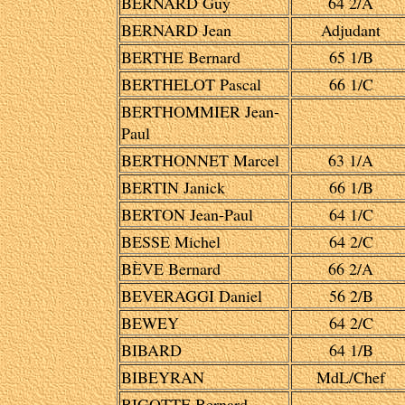
BERNARD Guy
64 2/A
BERNARD Jean
Adjudant
BERTHE Bernard
65 1/B
BERTHELOT Pascal
66 1/C
BERTHOMMIER Jean-
Paul
BERTHONNET Marcel
63 1/A
BERTIN Janick
66 1/B
BERTON Jean-Paul
64 1/C
BESSE Michel
64 2/C
BÈVE Bernard
66 2/A
BEVERAGGI Daniel
56 2/B
BEWEY
64 2/C
BIBARD
64 1/B
BIBEYRAN
MdL/Chef
BIGOTTE Bernard
-