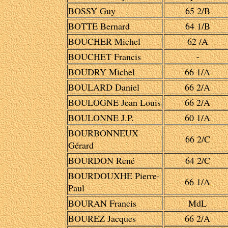
BOSSY Guy
65 2/B
BOTTE Bernard
64 1/B
BOUCHER Michel
62 /A
BOUCHET Francis
-
BOUDRY Michel
66 1/A
BOULARD Daniel
66 2/A
BOULOGNE Jean Louis
66 2/A
BOULONNE J.P.
60 1/A
BOURBONNEUX
66 2/C
Gérard
BOURDON René
64 2/C
BOURDOUXHE Pierre-
66 1/A
Paul
BOURAN Francis
MdL
BOUREZ Jacques
66 2/A