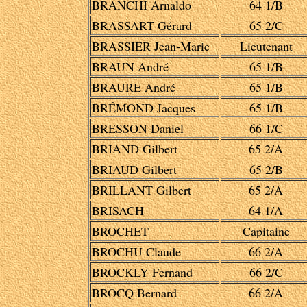
BRANCHI Arnaldo
64 1/B
BRASSART Gérard
65 2/C
BRASSIER Jean-Marie
Lieutenant
BRAUN André
65 1/B
BRAURE André
65 1/B
BRÉMOND Jacques
65 1/B
BRESSON Daniel
66 1/C
BRIAND Gilbert
65 2/A
BRIAUD Gilbert
65 2/B
BRILLANT Gilbert
65 2/A
BRISACH
64 1/A
BROCHET
Capitaine
BROCHU Claude
66 2/A
BROCKLY Fernand
66 2/C
BROCQ Bernard
66 2/A