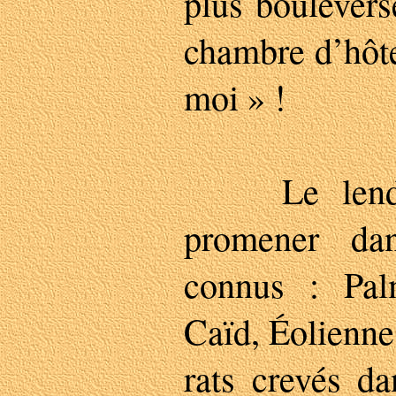
plus boulevers
chambre d’hôte
moi » !
Le lendem
promener da
connus : Pal
Caïd, Éolienne
rats crevés da