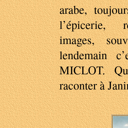
arabe, toujou
l’épicerie, 
images, sou
lendemain c’
MICLOT. Que
raconter à Jani