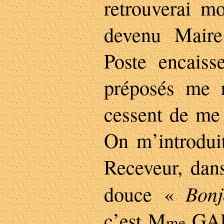
retrouverai
devenu Maire
Poste encaiss
préposés me r
cessent de me 
On m’introdui
Receveur, dan
Bon
douce «
c’est M
GALV
me