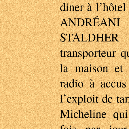
diner à l’hôte
ANDRÉANI m
STALDHER sœ
transporteur q
la maison et 
radio à accus 
l’exploit de t
Micheline qui
fois par jo