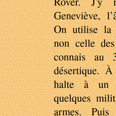
Rover. J'y r
Geneviève, l’
On utilise la 
non celle des
connais au 3
désertique. À
halte à un 
quelques milit
armes. Puis