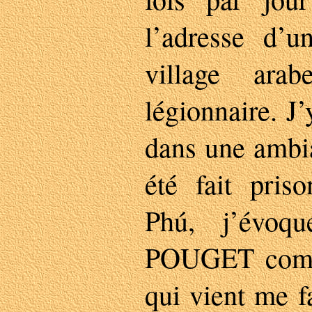
l’adresse d’u
village ara
légionnaire. J
dans une ambia
été fait pris
Phú, j’évoq
POUGET comm
qui vient me f