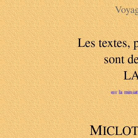
Voya
Les textes, 
sont d
L
Pour agrandir la photo : clic sur la miniature et après visu
M
ICLOT