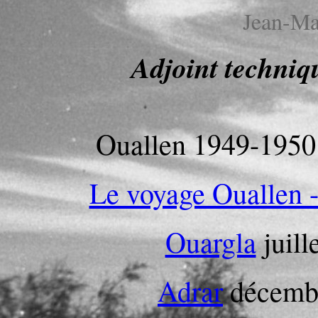
Jean-M
Adjoint techniq
Ouallen 1949-1950
Le voyage Ouallen 
Ouargla
juill
Adrar
décembr